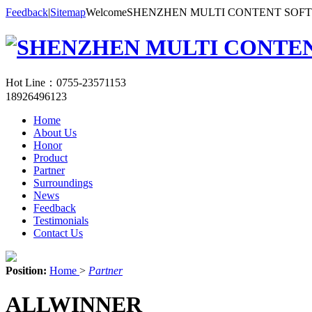
Feedback
|
Sitemap
WelcomeSHENZHEN MULTI CONTENT SOF
Hot Line：
0755-23571153
18926496123
Home
About Us
Honor
Product
Partner
Surroundings
News
Feedback
Testimonials
Contact Us
Position:
Home
>
Partner
ALLWINNER