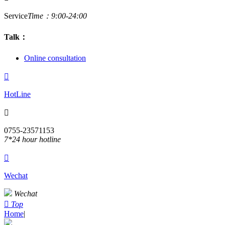
Service
Time：9:00-24:00
Talk：
Online consultation

HotLine

0755-23571153
7*24 hour hotline

Wechat
Wechat

Top
Home
|