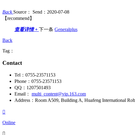
Back
Source：
Send：2020-07-08
【recommend】
查看详情 +
下一条
Generalplus
Back
Tag：
Contact
Tel：
0755-23571153
Phone：
0755-23571153
QQ：
1207501493
Email：
multi_content@vip.163.com
Address：
Room A509, Building A, Huafeng International Robo

Online
